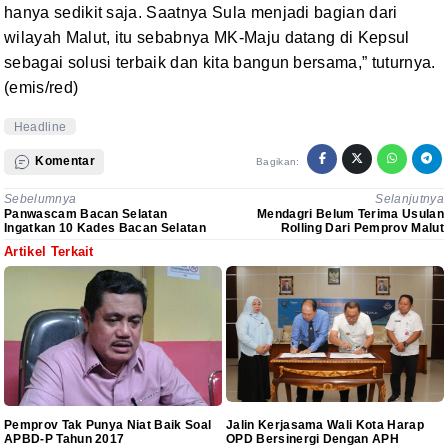
hanya sedikit saja. Saatnya Sula menjadi bagian dari
wilayah Malut, itu
sebabnya MK-Maju datang di Kepsul
sebagai solusi terbaik dan kita bangun
bersama,” tuturnya.
(emis/red)
Headline
Komentar
Bagikan:
Sebelumnya
Selanjutnya
Panwascam Bacan Selatan
Mendagri Belum Terima Usulan
Ingatkan 10 Kades Bacan Selatan
Rolling Dari Pemprov Malut
Artikel Terkait
Pemprov Tak Punya Niat Baik Soal
Jalin Kerjasama Wali Kota Harap
APBD-P Tahun 2017
OPD Bersinergi Dengan APH