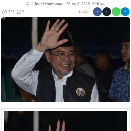
Oleh
brindonews.com
-
Maret 2, 2018, 9:26 am
473
0
Bagikan: