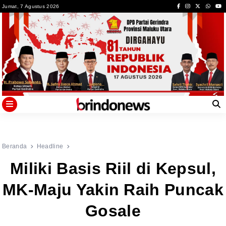
Skip
Jumat, 7 Agustus 2026
to
content
Beranda
Headline
Miliki Basis Riil di Kepsul,
MK-Maju Yakin Raih Puncak
Gosale