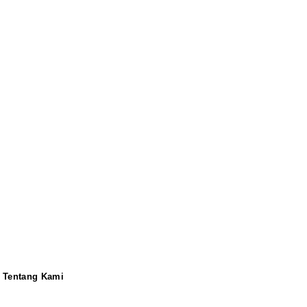
Tentang Kami
Redaksi
Pedoman
Disclaimer