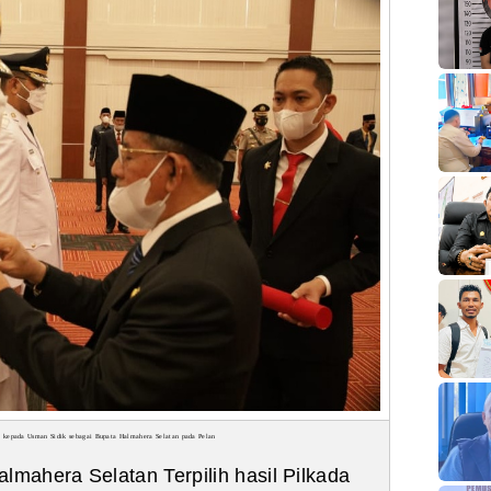
 kepada Usman Sidik sebagai Bupata Halmahera Selatan pada Pelan
almahera Selatan Terpilih hasil Pilkada