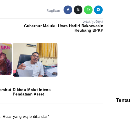
Bagikan:
Selanjutnya
Gubernur Maluku Utara Hadiri Rakorwasin
Keubang BPKP
Sambut
Dikbdu Malut Intens
Pendataan Asset
Tenta
Redaksi
Pedoman
Disclaimer
.
Ruas yang wajib ditandai
*