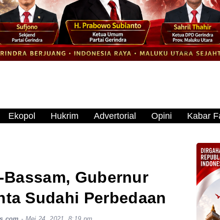
Ekopol
Hukrim
Advertorial
Opini
Kabar Fa
-Bassam, Gubernur
nta Sudahi Perbedaan
s.com
-
Mei 24, 2021, 8:19 pm