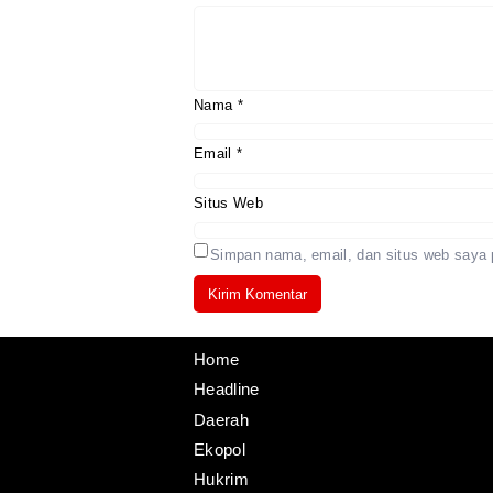
Nama
*
Email
*
Situs Web
Simpan nama, email, dan situs web saya 
Home
Headline
Daerah
Ekopol
Hukrim