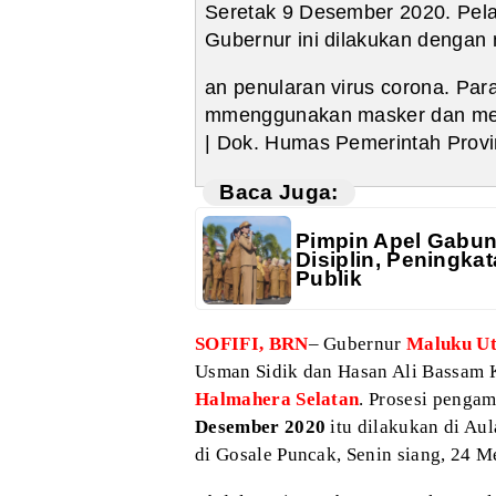
Seretak 9 Desember 2020. Pelan
Gubernur ini dilakukan dengan
an penularan virus corona. Pa
mmenggunakan masker dan menj
| Dok. Humas Pemerintah Provi
Baca Juga:
Pimpin Apel Gabun
Disiplin, Peningk
Publik
SOFIFI, BRN
– Gubernur
Maluku U
Usman Sidik dan Hasan Ali Bassam 
Halmahera Selatan
. Prosesi penga
Desember 2020
itu dilakukan di Aul
di Gosale Puncak, Senin siang, 24 M