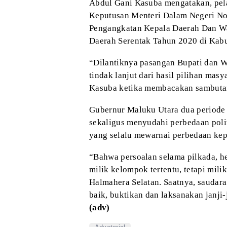
Abdul Gani
Kasuba mengatakan, pela
Keputusan
Menteri Dalam Negeri No
Pengangkatan Kepala
Daerah Dan Wa
Daerah Serentak Tahun
2020 di Kabu
“Dilantiknya
pasangan Bupati dan W
tindak lanjut
dari hasil pilihan masy
Kasuba ketika
membacakan sambuta
Gubernur Maluku
Utara dua periode 
sekaligus menyudahi
perbedaan polit
yang selalu
mewarnai perbedaan kepe
“Bahwa
persoalan selama pilkada, h
milik
kelompok tertentu, tetapi mili
Halmahera Selatan. Saatnya, saudar
baik, buktikan dan laksanakan janji-
(adv)