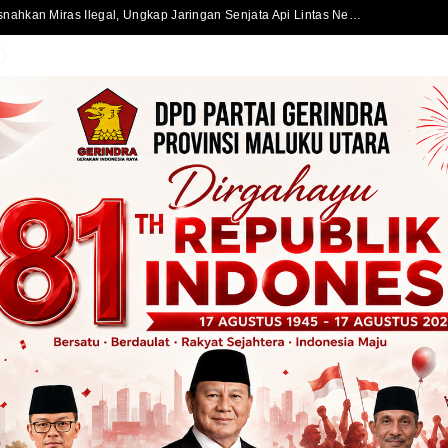
Satlantas Polres Halmahera Selatan Atur Lalu Lintas di SPBU Bacan, Arus Kendaraan Tetap Lancar