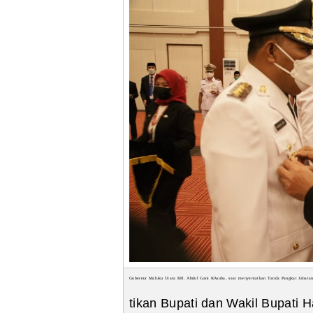
Gubernur Maluku Utara KH. Abdul Gani KAsuba, saat menyematkan Tanda Pangkat Jabatan
tikan Bupati dan Wakil Bupati H