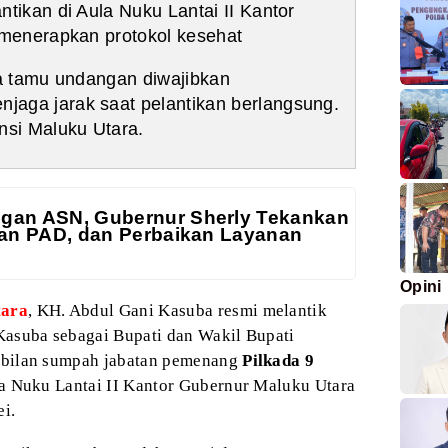
tikan di Aula Nuku Lantai II Kantor
 menerapkan protokol kesehat
ra tamu undangan diwajibkan
aga jarak saat pelantikan berlangsung.
nsi Maluku Utara.
gan ASN, Gubernur Sherly Tekankan
atan PAD, dan Perbaikan Layanan
Opini
tara
,
KH. Abdul Gani Kasuba resmi melantik
Kasuba
sebagai Bupati dan Wakil Bupati
mbilan sumpah
jabatan pemenang
Pilkada 9
a Nuku Lantai II Kantor
Gubernur Maluku Utara
ei.