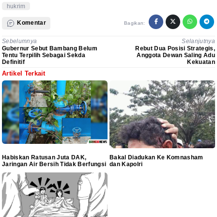
hukrim
Komentar
Bagikan:
Sebelumnya
Selanjutnya
Gubernur Sebut Bambang Belum
Rebut Dua Posisi Strategis,
Tentu Terpilih Sebagai Sekda
Anggota Dewan Saling Adu
Definitif
Kekuatan
Artikel Terkait
Habiskan Ratusan Juta DAK,
Bakal Diadukan Ke Komnasham
Jaringan Air Bersih Tidak Berfungsi
dan Kapolri