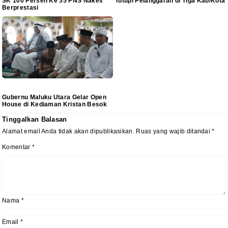
SK 100 Persen Ke 35 PNS Nakes
Tutupi Pelanggaran di Tiga Kab/Kota
Berprestasi
Gubernu Maluku Utara Gelar Open
House di Kediaman Kristan Besok
Tinggalkan Balasan
Alamat email Anda tidak akan dipublikasikan.
Ruas yang wajib ditandai
*
Komentar
*
Nama
*
Email
*