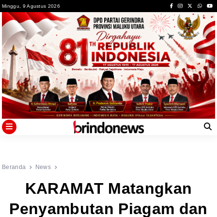
Skip
Minggu, 9 Agustus 2026
to
content
Beranda
News
KARAMAT Matangkan
Penyambutan Piagam dan