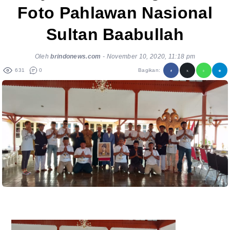
Foto Pahlawan Nasional
Sultan Baabullah
Oleh
brindonews.com
-
November 10, 2020, 11:18 pm
631
0
Bagikan: