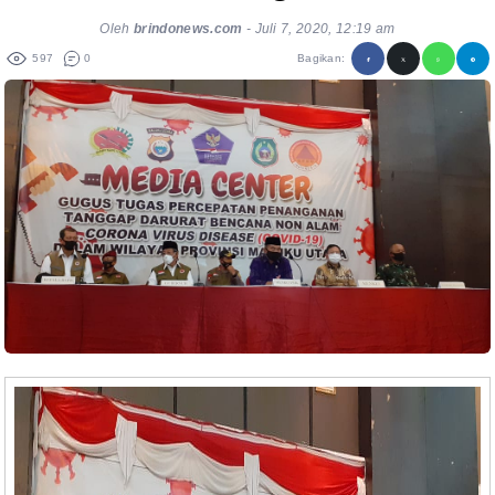
Oleh
brindonews.com
-
Juli 7, 2020, 12:19 am
597
0
Bagikan: