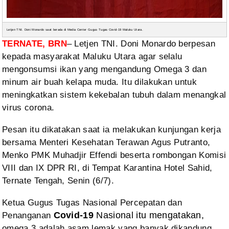
Letjen TNI. Doni Monardo saat berada di Media Center Gugus Tugas Covid-19 Maluku Utara.
TERNATE, BRN
– Letjen TNI. Doni Monardo berpesan
kepada masyarakat
Maluku Utara agar selalu
mengonsumsi ikan yang mengandung Omega 3 dan
minum air
buah kelapa muda. Itu dilakukan untuk
meningkatkan sistem kekebalan tubuh dalam
menangkal
virus corona.
Pesan itu dikatakan saat ia melakukan kunjungan kerja
bersama
Menteri Kesehatan Terawan Agus Putranto,
Menko PMK Muhadjir Effendi beserta
rombongan Komisi
VIII dan IX DPR RI, di Tempat Karantina Hotel Sahid,
Ternate
Tengah, Senin (6/7).
Ketua Gugus Tugas Nasional Percepatan dan
Penanganan
Covid-19
Nasional itu
mengatakan,
omega 3 adalah asam lemak yang banyak dikandung