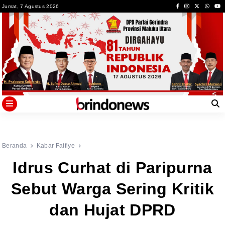
Skip
Jumat, 7 Agustus 2026
to
content
Beranda
Kabar Faifiye
Idrus Curhat di Paripurna
Sebut Warga Sering Kritik
dan Hujat DPRD