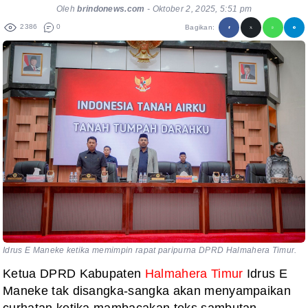
Oleh
brindonews.com
-
Oktober 2, 2025, 5:51 pm
2386
0
Bagikan:
Idrus E Maneke ketika memimpin rapat paripurna DPRD Halmahera Timur.
Ketua DPRD Kabupaten
Halmahera Timur
Idrus E
Maneke tak disangka-sangka akan menyampaikan
curhatan ketika mambacakan teks sambutan