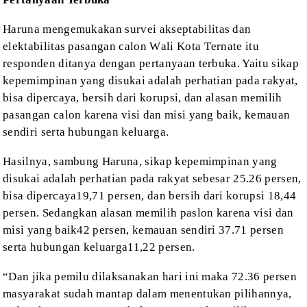
Haruna mengemukakan
surve
i
akseptabilitas dan
elektabilitas pasangan calon
W
ali
K
ota
T
ernate
itu
responden ditanya dengan pertanyaan terbuka. Yaitu
sikap
kepemimpinan yang disukai adalah perhatian pada rakyat,
bisa dipercaya
,
bersih dari korupsi
, dan
alasan memilih
pas
angan calon
karena visi dan misi
yang baik, kemauan
sendiri
serta
hubungan keluarga
.
Hasilnya, sambung Haruna,
sikap
kepemimpinan yang
disukai adalah perhatian pada rakyat
sebesar
25
.
26
persen
,
bisa dipercaya
19,71
persen
, dan bersih dari
korupsi 18,44
persen. Sedangkan
alasan memilih paslon karena visi dan
misi yang baik
42
persen
, kemauan sendiri 37
.
71
persen
serta
hubungan keluarga
11,22
persen.
“Dan
jika pemilu dilaksanakan
hari ini maka 72.36
persen
masyarakat sudah mantap dalam menentukan
pilihannya,