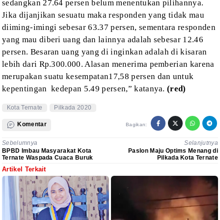
sedangkan 27
.
64
persen
belum menentukan
pilihannya
.
J
ika
dijanjikan sesuatu maka responden yang tidak mau
diiming-imingi sebesar 63
.
37
persen,
sementara responden
yang mau diberi uang dan lainnya adalah sebesar 12
.
46
persen
.
B
esaran uang yang di inginkan
adalah
di kisaran
lebih dari
Rp.300.000.
Alasan menerima pemberian karena
merupakan suatu kesempatan
17,58
persen
dan untuk
kepentingan
kedepan 5
.
49
persen,” katanya.
(red)
Kota Ternate
Pilkada 2020
Komentar
Bagikan:
Sebelumnya
Selanjutnya
BPBD Imbau Masyarakat Kota
Paslon Maju Optims Menang di
Ternate Waspada Cuaca Buruk
Pilkada Kota Ternate
Artikel Terkait