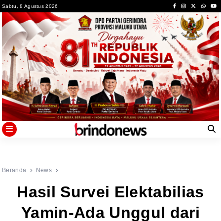
Skip
Sabtu, 8 Agustus 2026
to
content
Beranda
News
Hasil Survei Elektabilias
Yamin-Ada Unggul dari