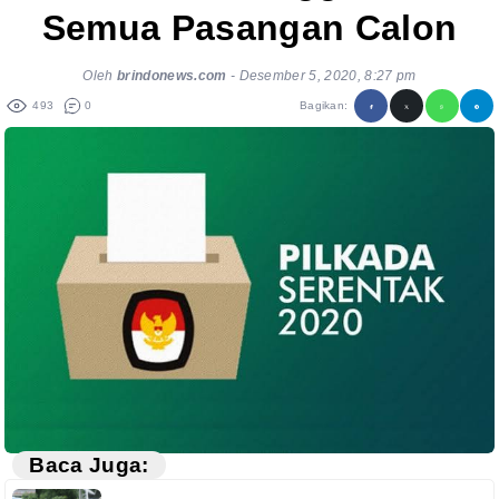
Semua Pasangan Calon
Oleh
brindonews.com
-
Desember 5, 2020, 8:27 pm
493
0
Bagikan:
Baca Juga: