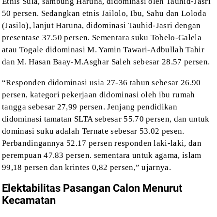
Etnis Sula,
sambung Haruna,
didominasi oleh Tauhid-Jasri
50 persen. Sedangkan etnis
Jailolo, Ibu, Sahu dan Loloda
(Jasilo), lanjut Haruna,
didominasi Tauhid-Jasri dengan
presentase 37.50 persen. Sementara suku Tobelo-Galela
atau Togale
didominasi M. Yamin Tawari-Adbullah Tahir
dan M. Hasan Baay-M.Asghar Saleh sebesar
28.57 persen.
“Responden didominasi usia 27-36 tahun sebesar
26.90
persen, kategori pekerjaan didominasi oleh ibu rumah
tangga sebesar 27,99
persen. Jenjang pendidikan
didominasi tamatan SLTA sebesar 55.70 persen, dan
untuk
dominasi suku adalah Ternate sebesar 53.02 pesen.
Perbandingannya 52.17
persen responden laki-laki, dan
perempuan 47.83 persen. sementara untuk
agama, islam
99,18 persen dan krintes 0,82
persen,” ujarnya.