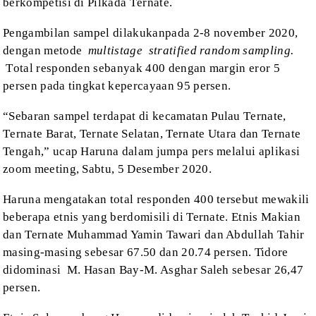
berkompetisi di
Pilkada T
ernate
.
P
engambilan sampel dilakukan
pada
2-8 november 2020
,
dengan
metode
multistage
stratified random sampling
.
T
otal responden sebanyak 400
dengan margin eror 5
persen pada
tingkat kepercayaan 95
persen.
“S
ebaran sampel terdapat di
kecamatan
P
ulau
T
ernate,
T
ernate
B
arat, Ternate Selatan,
Ternate Utara
d
an
Ternate
Tengah
,” ucap Haruna
dalam jumpa pers melalui aplikasi
zoom meeting, Sabtu, 5 Desember 2020.
Haruna mengatakan t
otal responden 400
tersebut mewakili
beberapa etnis yang
berdomisili di Ternate. Etnis Makian
dan Ternate Muhammad Yamin Tawari dan
Abdullah Tahir
masing-masing sebesar 67.50 dan 20.74 persen. Tidore
didominasi
M. Hasan Bay-M. Asghar Saleh sebesar 26,47
persen.