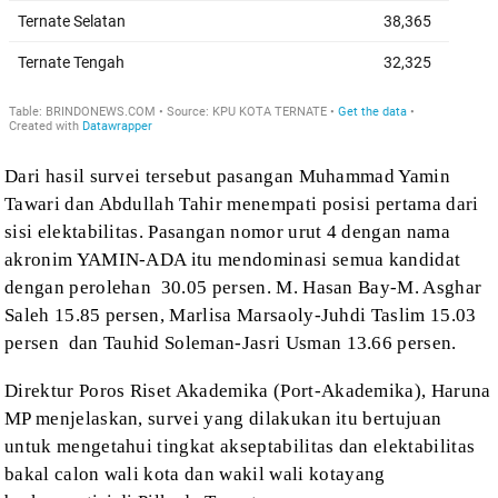
Dari hasil survei tersebut pasangan Muhammad
Yamin
Tawari dan Abdullah Tahir menempati posisi pertama dari
sisi
elektabilitas. Pasangan nomor urut 4 dengan nama
akronim YAMIN-ADA itu mendominasi
semua kandidat
dengan perolehan
30.05
persen. M. Hasan Bay-M. Asghar
Saleh 15.85 persen, Marlisa Marsaoly-Juhdi Taslim
15.03
persen
dan Tauhid Soleman-Jasri
Usman 13.66 persen.
Direktur
Poros Riset Akademika
(Port-Akademika), Haruna
MP menjelaskan,
survei yang dilakukan itu bertujuan
untuk mengetahui
tingkat akseptabilitas
dan elektabilitas
bakal calon
w
ali
k
ota dan
w
akil
w
ali
k
ota
yang