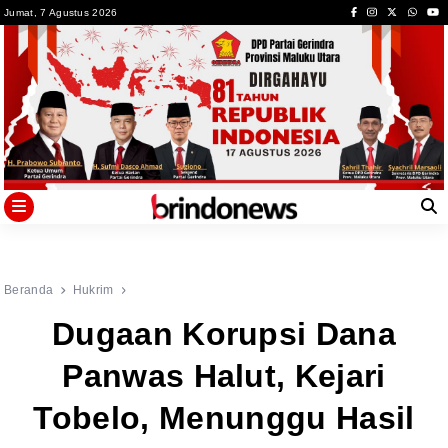
Skip
Jumat, 7 Agustus 2026
to
content
Beranda
Hukrim
Dugaan Korupsi Dana
Panwas Halut, Kejari
Tobelo, Menunggu Hasil