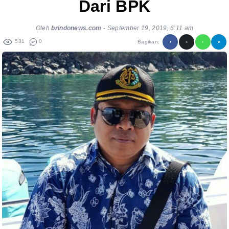
Dari BPK
Oleh
brindonews.com
-
September 19, 2019, 6:11 am
531
0
Bagikan: