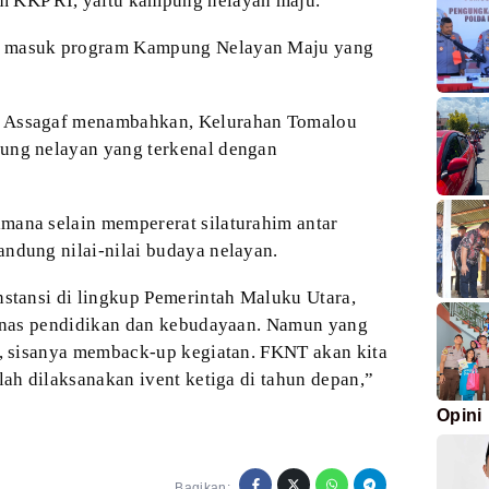
m KKP RI, yaitu
kampung nelayan maju.
u masuk
program Kampung Nelayan Maju yang
Assagaf menambahkan, Kelurahan Tomalou
pung
nelayan yang terkenal dengan
imana
selain mempererat silaturahim antar
gandung
nilai-nilai budaya nelayan.
nstansi di lingkup Pemerintah Maluku Utara,
nas pendidikan dan kebudayaan. Namun yang
,
sisanya memback-up kegiatan. FKNT akan kita
lah dilaksanakan ivent ketiga di tahun depan,”
Opini
Bagikan: