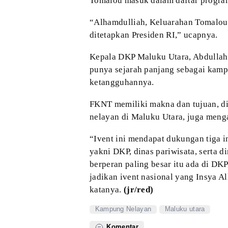
Tomalou masuk dalam daftar progra
“Alhamdulliah, Keluarahan Tomalo
ditetapkan Presiden RI,” ucapnya.
Kepala DKP Maluku Utara, Abdullah
punya sejarah panjang sebagai kam
ketangguhannya.
FKNT memiliki makna dan tujuan, d
nelayan di Maluku Utara, juga men
“Ivent ini mendapat dukungan tiga
i
yakni DKP, dinas pariwisata, serta
di
berperan paling besar itu ada di DKP
jadikan ivent nasional yang Insya
Al
katanya.
(jr/red)
Kampung Nelayan
Maluku utara
Komentar