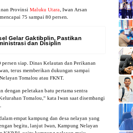
anan
Provinsi
Maluku Utara
, Iwan Arsan
 mencapai 75
sampai 80 persen.
el Gelar Gaktibplin, Pastikan
inistrasi dan Disiplin
0 persen siap. Dinas Kelautan dan Perikanan
wan, terus memberikan dukungan sampai
Nelayan Tomalou atau FKNT.
an
dengan peletakan batu pertama sentra
elurahan Tomalou,” kata Iwan saat disembangi
.
dalam empat
kampung dan desa nelayan yang
engan begitu,
lanjut Iwan, Kampung Nelayan