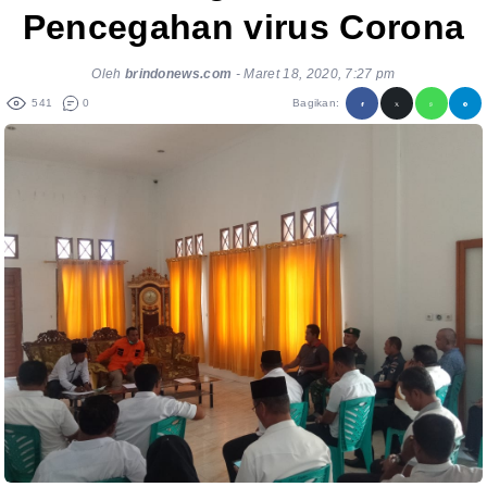
Pencegahan virus Corona
Oleh
brindonews.com
-
Maret 18, 2020, 7:27 pm
541
0
Bagikan: