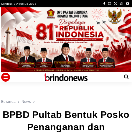
Skip
Minggu, 9 Agustus 2026
to
content
Beranda
News
BPBD Pultab Bentuk Posko
Penanganan dan