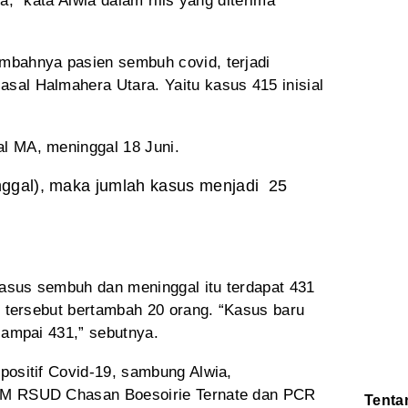
a,” kata Alwia dalam rilis yang diterima
ambahnya pasien sembuh
covid, terjadi
sal Halmahera Utara. Yaitu kasus
415 inisial
al MA, meninggal 18 Juni.
nggal), maka
jumlah kasus menjadi
25
sus sembuh dan meninggal itu terdapat 431
e
tersebut bertambah 20
orang. “Kasus baru
sampai 431,” sebutnya.
positif Covid-19, sambung Alwia,
M RSUD Chasan Boesoirie Ternate dan PCR
Tenta