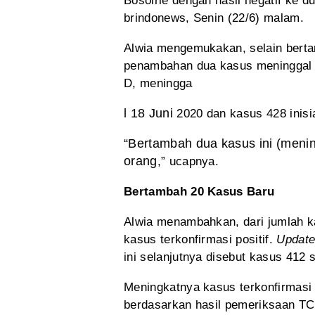
Bosoirie dengan hasil negatif ke du
brindonews, Senin (22/6) malam.
Alwia mengemukakan, selain bert
penambahan dua kasus meninggal a
D, meningga
l 18 Juni
2020 dan kasus
428 inisi
“Bertambah
dua kasus ini (meni
orang
,” ucapnya.
Bertambah 20 Kasus Baru
Alwia
menambahkan, dari jumlah ka
kasus terkonfirmasi
positif.
Updat
ini selanjutnya disebut kasus 412 
Meningkatnya
kasus terkonfirmasi 
berdasarkan hasil
pemeriksaan TC