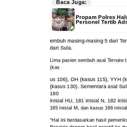
Baca Juga:
Propam Polres Hals
Personel Tertib Adm
embuh masing-masing 5 dari Ter
dari Sula.
Lima pasien sembuh asal Ternate te
(kas
us 106), OH (kasus 115), YYH (
(kasus 130). Sementara asal Sula,
180
inisial HU, 181 inisial N, 182 in
185 inisial M, dan kasus 186 inisia
“Hal ini berdasarkan hasil pemeri