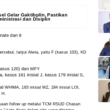
el Gelar Gaktibplin, Pastikan
inistrasi dan Disiplin
nate dan 9
rsebut, lanjut Alwia,
yaitu F (kasus 103), KD
kasus 120) dan MFY
 kasus 161 inisial J, kasus 179 inisial S,
isial WHMA,
183
inisial MZ, 184 inisial LOI,
l H.
ksaan
follow up
melalui TCM RSUD
Chasan