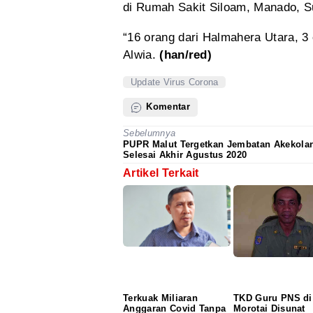
di
Rumah Sakit
Siloam, Manado, Su
“16 orang
dari Halmahera
Utara, 3 
Alwia.
(han/red)
Update Virus Corona
Komentar
Sebelumnya
PUPR Malut Tergetkan Jembatan Akekola
Selesai Akhir Agustus 2020
Artikel Terkait
Terkuak Miliaran
TKD Guru PNS di
Anggaran Covid Tanpa
Morotai Disunat