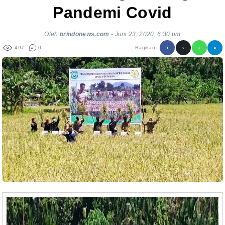
Pandemi Covid
Oleh
brindonews.com
-
Juni 23, 2020, 6:30 pm
497
0
Bagikan: