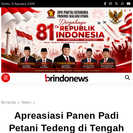
Skip
Sabtu, 8 Agustus 2026
to
content
Beranda
News
Apreasiasi Panen Padi
Petani Tedeng di Tengah