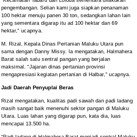
“Kecamatan
Tabaru dan Loloda sementara dilakukan
pengembangan. Selian kami juga siapkan penanaman
100 hektar menuju panen 30 ton, sedangkan lahan lain
yang sementara digarap itu
ad 100 hektar dan 69
hektar,” ucapnya.
M.
Rizal, Kepala Dinas Pertanian Maluku Utara pun
sama dengan Danny Missy. Ia mengatakan,
Halmahera
Barat salah satu sentral pangan yang berjalan
maksimal. “Jajaran dinas
pertanian provinsi
mengapresiasi kegiatan pertanian di Halbar,” ucapnya.
Jadi Daerah Penyuplai Beras
Rizal
mengatakan, kualitas padi sawah dan padi ladang
masih sangat baik menenuhi sektor
pangan di Maluku
Utara. Luas lahan yang digarap pun, kata dia, luas
mencapai 13.500
ha.
“Padi
ladang di Halmahera Barat menjadi sentral Maluku