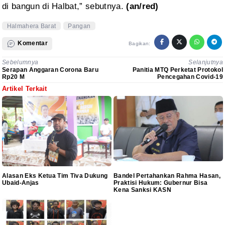
di bangun di Halbat,” sebutnya.
(an/red)
Halmahera Barat
Pangan
Komentar
Bagikan:
Sebelumnya
Selanjutnya
Serapan Anggaran Corona Baru
Panitia MTQ Perketat Protokol
Rp20 M
Pencegahan Covid-19
Artikel Terkait
Alasan Eks Ketua Tim Tiva Dukung
Bandel Pertahankan Rahma Hasan,
Ubaid-Anjas
Praktisi Hukum: Gubernur Bisa
Kena Sanksi KASN