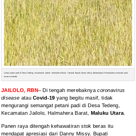
Lokasi panen padi di Desa Tedeng, Kecamatan Jailolo, Halmahera Barat. Tampak Bupati Danny Missy didampaingi Forkompinda memanen padi
secara simbolis.
JAILOLO, RBN
–
Di tengah merebaknya
coronavirus
disease
atau
Covid-19
yang begitu masif, tidak
mengurangi semangat petani padi di Desa Tedeng,
Kecamatan Jailolo, Halmahera Barat,
Maluku Utara
.
Panen raya
ditengah kehawatiran stok beras itu
mendapat apresiasi dari Danny Missy. Bupati