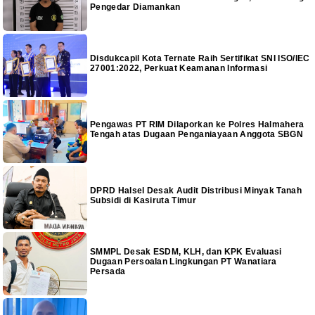
Pengedar Diamankan
Disdukcapil Kota Ternate Raih Sertifikat SNI ISO/IEC
27001:2022, Perkuat Keamanan Informasi
Pengawas PT RIM Dilaporkan ke Polres Halmahera
Tengah atas Dugaan Penganiayaan Anggota SBGN
DPRD Halsel Desak Audit Distribusi Minyak Tanah
Subsidi di Kasiruta Timur
SMMPL Desak ESDM, KLH, dan KPK Evaluasi
Dugaan Persoalan Lingkungan PT Wanatiara
Persada