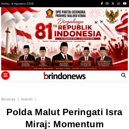
Skip
Sabtu, 8 Agustus 2026
to
content
Beranda
Hukrim
Polda Malut Peringati Isra
Miraj: Momentum