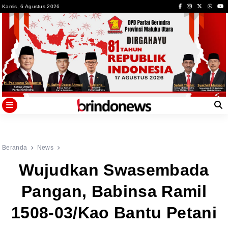
Skip
Kamis, 6 Agustus 2026
to
content
Beranda
News
Wujudkan Swasembada
Pangan, Babinsa Ramil
1508-03/Kao Bantu Petani