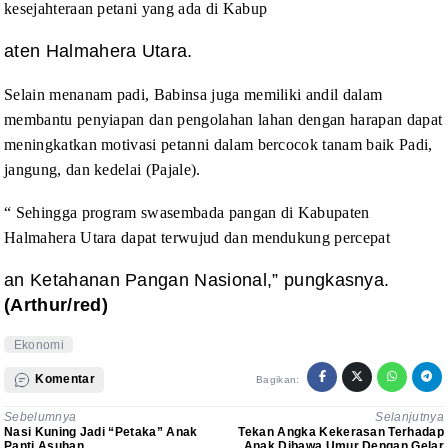
kesejahteraan petani yang
ada di Kabup
aten Halmahera Utara.
Selain menanam padi, Babinsa juga memiliki andil dalam
membantu penyiapan dan pengolahan lahan dengan harapan dapat
meningkatkan
motivasi petanni dalam bercocok tanam baik Padi,
jangung, dan kedelai (Pajale).
“ Sehingga program swasembada pangan di Kabupaten
Halmahera Utara dapat
terwujud dan mendukung percepat
an Ketahanan Pangan Nasional,” pungkasnya.
(Arthur/red)
Ekonomi
Komentar
Bagikan:
Sebelumnya
Selanjutnya
Nasi Kuning Jadi “Petaka” Anak
Tekan Angka Kekerasan Terhadap
Panti Asuhan
Anak Dibawa Umur Dengan Gelar