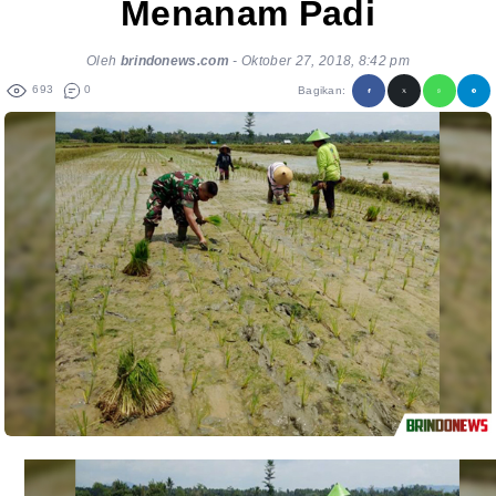
Menanam Padi
Oleh
brindonews.com
-
Oktober 27, 2018, 8:42 pm
693
0
Bagikan: