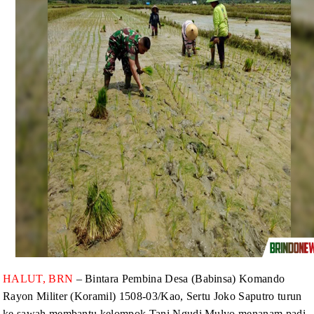
HALUT, BRN
– Bintara Pembina Desa
(Babinsa) Komando
Rayon Militer (Koramil) 1508-03/Kao, Sertu Joko Saputro turun
ke sawah membantu kelompok Tani Ngudi Mulyo menanam padi