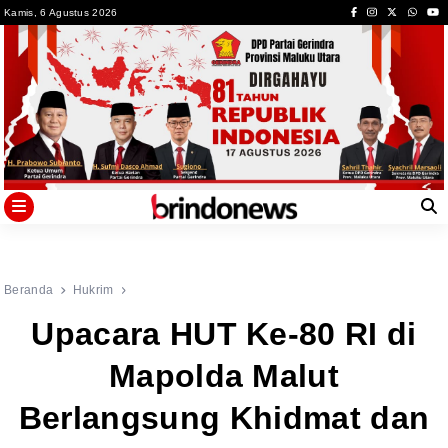
Skip
Kamis, 6 Agustus 2026
to
content
Beranda
Hukrim
Upacara HUT Ke-80 RI di
Mapolda Malut
Berlangsung Khidmat dan