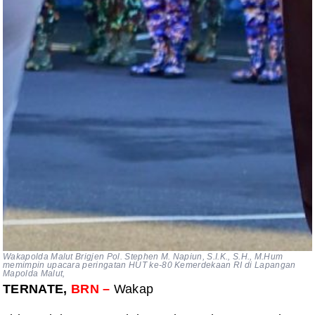
Wakapolda Malut Brigjen Pol. Stephen M. Napiun, S.I.K., S.H., M.Hum
memimpin upacara peringatan HUT ke-80 Kemerdekaan RI di Lapangan
Mapolda Malut,
TERNATE,
BRN –
Wakap