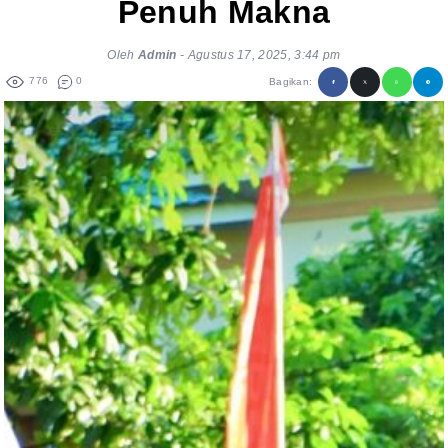
Penuh Makna
Oleh
Admin
-
Agustus 17, 2025, 3:44 pm
776
0
Bagikan: