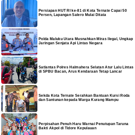
Persiapan HUT RI ke-81 di Kota Ternate Capai 50
Persen, Lapangan Salero Mulai Ditata
Polda Maluku Utara Musnahkan Miras Ilegal, Ungkap
Jaringan Senjata Api Lintas Negara
Satlantas Polres Halmahera Selatan Atur Lalu Lintas
di SPBU Bacan, Arus Kendaraan Tetap Lancar
Sekda Kota Ternate Serahkan Bantuan Kursi Roda
dan Santunan kepada Warga Kurang Mampu
Perpisahan Penuh Haru Warnai Penutupan Taruna
Bakti Akpol di Tidore Kepulauan