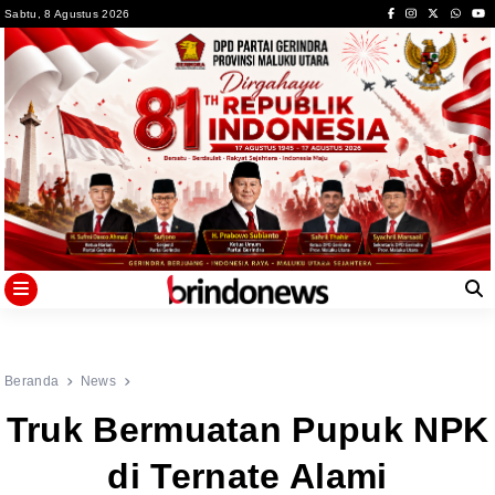
Skip
Sabtu, 8 Agustus 2026
to
content
Beranda
News
Truk Bermuatan Pupuk NPK
di Ternate Alami