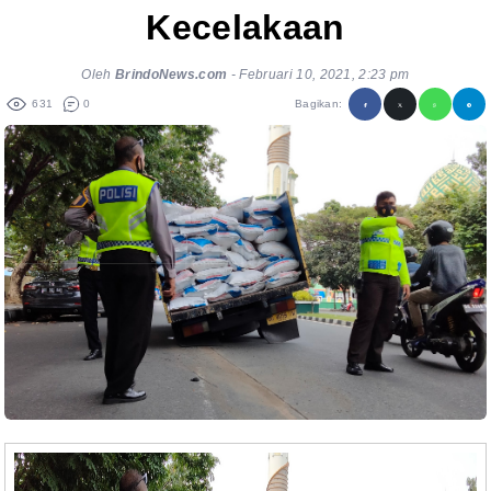
Kecelakaan
Oleh
BrindoNews.com
-
Februari 10, 2021, 2:23 pm
631
0
Bagikan: