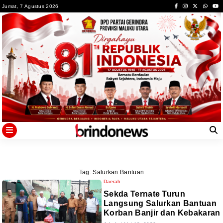
Skip
Jumat, 7 Agustus 2026
to
content
Tag:
Salurkan Bantuan
Daerah
Sekda Ternate Turun
Langsung Salurkan Bantuan
Korban Banjir dan Kebakaran