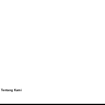
Tentang Kami
Redaksi
Pedoman
Disclaimer