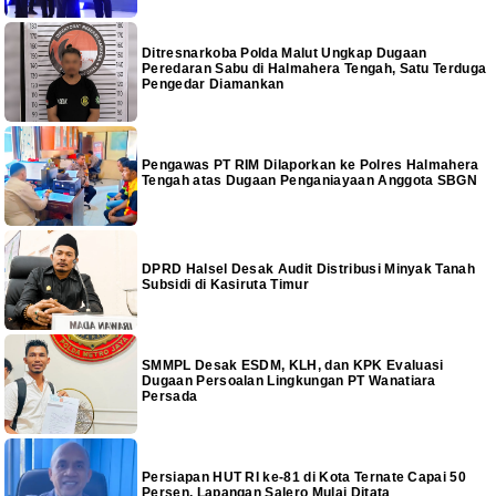
Ditresnarkoba Polda Malut Ungkap Dugaan
Peredaran Sabu di Halmahera Tengah, Satu Terduga
Pengedar Diamankan
Pengawas PT RIM Dilaporkan ke Polres Halmahera
Tengah atas Dugaan Penganiayaan Anggota SBGN
DPRD Halsel Desak Audit Distribusi Minyak Tanah
Subsidi di Kasiruta Timur
SMMPL Desak ESDM, KLH, dan KPK Evaluasi
Dugaan Persoalan Lingkungan PT Wanatiara
Persada
Persiapan HUT RI ke-81 di Kota Ternate Capai 50
Persen, Lapangan Salero Mulai Ditata