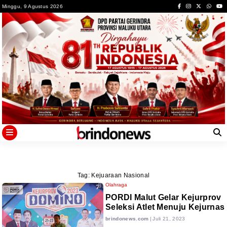
Skip
Minggu, 9 Agustus 2026
to
content
Tag:
Kejuaraan Nasional
Olahraga
PORDI Malut Gelar Kejurprov
Seleksi Atlet Menuju Kejurnas
brindonews.com
|
Juli 21, 2023