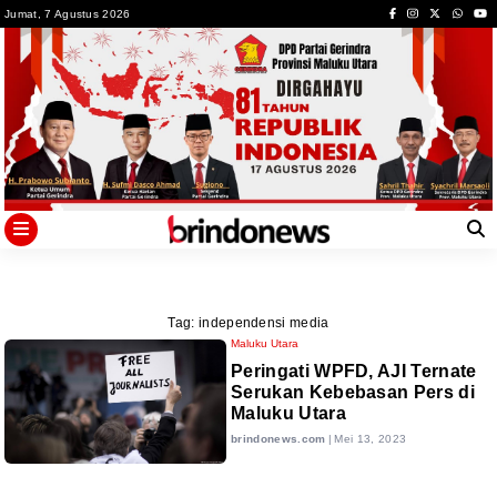
Skip
Jumat, 7 Agustus 2026
to
content
Tag:
independensi media
Maluku Utara
Peringati WPFD, AJI Ternate
Serukan Kebebasan Pers di
Maluku Utara
brindonews.com
|
Mei 13, 2023