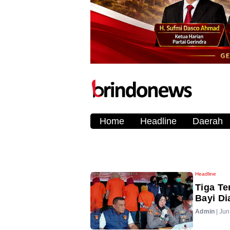
Home
Headline
Daerah
Headline
Tiga T
Bayi Di
Admin
|
Jun