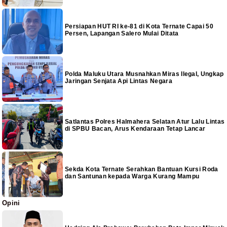
Persiapan HUT RI ke-81 di Kota Ternate Capai 50
Persen, Lapangan Salero Mulai Ditata
Polda Maluku Utara Musnahkan Miras Ilegal, Ungkap
Jaringan Senjata Api Lintas Negara
Satlantas Polres Halmahera Selatan Atur Lalu Lintas
di SPBU Bacan, Arus Kendaraan Tetap Lancar
Sekda Kota Ternate Serahkan Bantuan Kursi Roda
dan Santunan kepada Warga Kurang Mampu
Opini