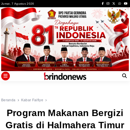
Skip
Jumat, 7 Agustus 2026
to
content
Beranda
Kabar Faifiye
Program Makanan Bergizi
Gratis di Halmahera Timur