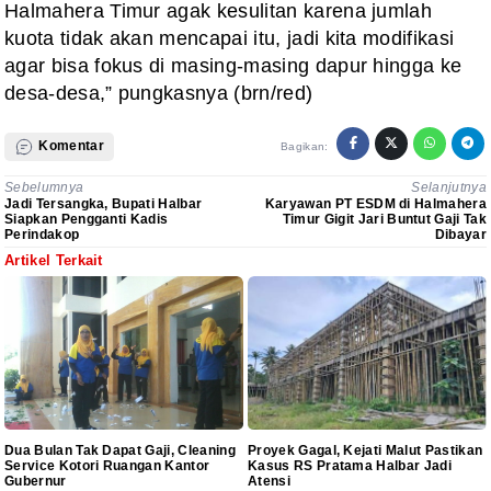
Halmahera Timur agak kesulitan karena jumlah
kuota tidak akan mencapai itu, jadi kita modifikasi
agar bisa fokus di masing-masing dapur hingga ke
desa-desa,” pungkasnya (brn/red)
Komentar
Bagikan:
Sebelumnya
Selanjutnya
Jadi Tersangka, Bupati Halbar
Karyawan PT ESDM di Halmahera
Siapkan Pengganti Kadis
Timur Gigit Jari Buntut Gaji Tak
Perindakop
Dibayar
Artikel Terkait
Dua Bulan Tak Dapat Gaji, Cleaning
Proyek Gagal, Kejati Malut Pastikan
Service Kotori Ruangan Kantor
Kasus RS Pratama Halbar Jadi
Gubernur
Atensi