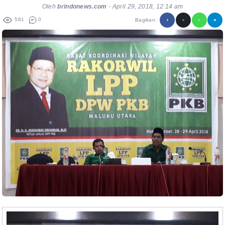
Oleh
brindonews.com
-
April 29, 2018, 12:14 am
581
0
Bagikan: