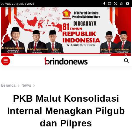
Skip
Jumat, 7 Agustus 2026
to
content
Beranda
News
PKB Malut Konsolidasi
Internal Menagkan Pilgub
dan Pilpres