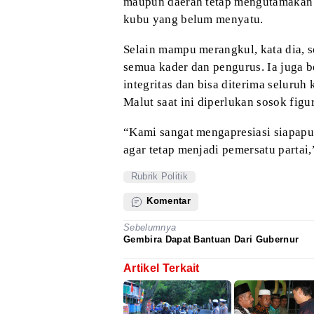
maupun daerah tetap mengutamakan 
kubu yang belum menyatu.
Selain
mampu merangkul, kata dia, s
semua
kader dan pengurus. Ia juga 
integritas dan bisa diterima seluru
Malut saat ini diperlukan sosok fig
“Kami
sangat mengapresiasi siapapu
agar
tetap menjadi pemersatu partai,
Rubrik Politik
Komentar
Sebelumnya
Gembira Dapat Bantuan Dari Gubernur
Artikel Terkait