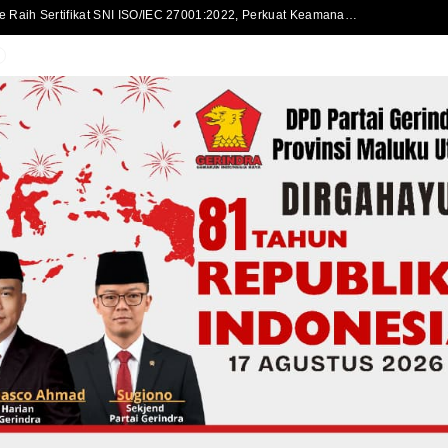
Disdukcapil Kota Ternate Raih Sertifikat SNI ISO/IEC 27001:2022, Perkuat Keamanan Informasi