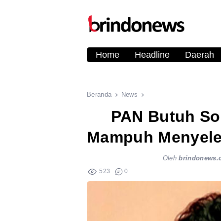
Home
Headline
Daerah
Beranda
News
PAN Butuh So
Mampuh Menyelesa
Oleh
brindonews.
523
0