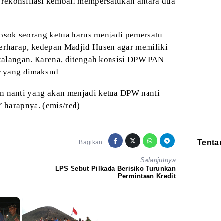
rekonsiliasi kembali mempersatukan antara dua
osok seorang ketua harus menjadi pemersatu
berharap, kedepan Madjid Husen agar memiliki
h kalangan. Karena, ditengah konsisi DPW PAN
ur yang dimaksud.
n nanti yang akan menjadi ketua DPW nanti
” harapnya. (emis/red)
Tenta
Bagikan:
Redaksi
Selanjutnya
Pedoman
Disclaimer
LPS Sebut Pilkada Berisiko Turunkan
Permintaan Kredit