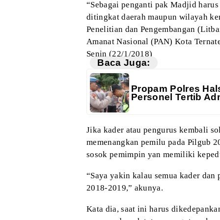
“Sebagai
penganti pak Madjid harus
ditingkat daerah
maupun wilayah kem
Penelitian dan
Pengembangan (Litban
Amanat Nasional (PAN)
Kota Ternat
Senin (22/1/2018)
Baca Juga:
Propam Polres Hals
Personel Tertib Adm
Jika
kader atau pengurus kembali sol
memenangkan pemilu pada Pilgub 20
sosok pemimpin yan memiliki keped
“Saya
yakin kalau semua kader dan 
2018-2019,” akunya.
Kata
dia, saat ini harus dikedepanka