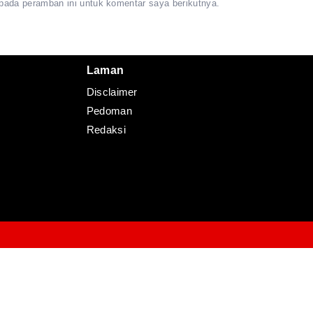
pada peramban ini untuk komentar saya berikutnya.
Redaksi
Pedoman
Disclaimer
Laman
Disclaimer
Pedoman
Redaksi