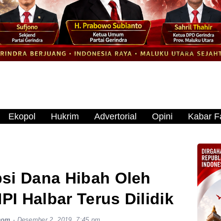
Ekopol
Hukrim
Advertorial
Opini
Kabar Fa
si Dana Hibah Oleh
I Halbar Terus Dilidik
com
-
Desember 2, 2019, 7:45 pm