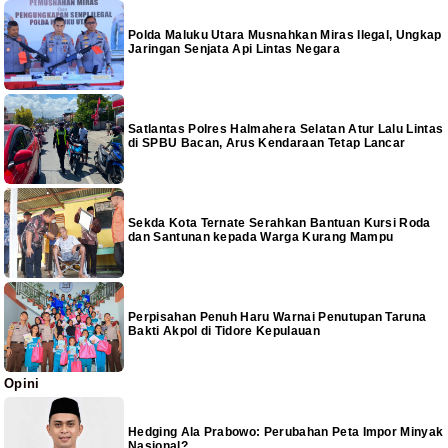
Polda Maluku Utara Musnahkan Miras Ilegal, Ungkap
Jaringan Senjata Api Lintas Negara
Satlantas Polres Halmahera Selatan Atur Lalu Lintas
di SPBU Bacan, Arus Kendaraan Tetap Lancar
Sekda Kota Ternate Serahkan Bantuan Kursi Roda
dan Santunan kepada Warga Kurang Mampu
Perpisahan Penuh Haru Warnai Penutupan Taruna
Bakti Akpol di Tidore Kepulauan
Opini
Hedging Ala Prabowo: Perubahan Peta Impor Minyak
Nasional?