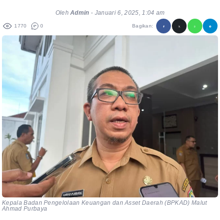
Oleh
Admin
-
Januari 6, 2025, 1:04 am
1770
0
Bagikan:
Kepala Badan Pengelolaan Keuangan dan Asset Daerah (BPKAD) Malut
Ahmad Purbaya