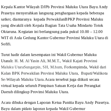
Kepala
Kantor Wilayah DJPb Provinsi Maluku Utara Bayu Andy
Prasetya menyerahkan
langsung penghargaan
ke
pada
beberapa
satker, diantaranya
kepada
Perwakilan
BPKP Provinsi Maluku
yang diwakili oleh
Kepala
Bagian T
ata Usaha
Mindarto
Totok
Oktaruna. Kegiatan ini berlangsung pada pukul 10.00 – 12.00
WIT di
Aula Gedung Kantor Gubernur Provinsi Maluku Utara di
Sofifi.
Turut hadir dalam kesempatan ini Wakil Gubernur Maluku
Utara
I
r. H. M. Al Yasin Ali, M.M.T., Wakil Kajati
Provinsi
Maluku UtaraSungarpin, SH, M.hum,
Forkompimda, Wakil dari
Kalan BPK Perwakilan
Provinsi Maluku Utara,
Bupati/Walikota
Se-Wilayah Maluku Utara
.
Acara tersebut juga
diikuti secara
virtual kepada seluruh Pimpinan Satuan Kerja dan Perangkat
Daerah dilingkup Provinsi Maluku Utara.
Acara
dibuka dengan Laporan Ketua Panitia Bayu Andy Prasetya.
Bayu dalam pidato laporan kepada Wakil Gubernur