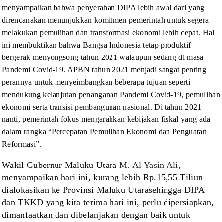
menyampaikan bahwa penyerahan DIPA lebih awal dari yang
direncanakan
menunjukkan komitmen pemerintah untuk segera
melakukan pemulihan dan transformasi
ekonomi lebih cepat. Hal
ini membuktikan bahwa Bangsa Indonesia tetap produktif
bergerak menyongsong tahun 2021 walaupun sedang di masa
Pandemi Covid-19. APBN
tahun 2021 menjadi sangat penting
perannya untuk menyeimbangkan beberapa tujuan
seperti
mendukung kelanjutan penanganan Pandemi Covid-19, pemulihan
ekonomi
serta transisi pembangunan nasional. Di tahun 2021
nanti, pemerintah fokus
mengarahkan kebijakan fiskal yang ada
dalam rangka “Percepatan Pemulihan
Ekonomi dan Penguatan
Reformasi”.
Wakil Gubernur Maluku
Utara
M. Al Yasin Ali,
menyampaikan hari ini, kurang lebih Rp
.
15,55
T
iliun
dialokasikan ke
Provinsi Maluku Utara
sehingga
DIPA
dan TKKD yang kita terima hari ini, perlu dipersiapkan,
dimanfaatkan dan
dibelanjakan dengan baik
untuk