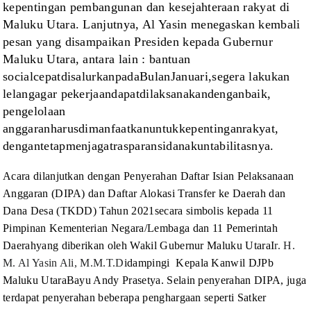
kepentingan pembangunan dan kesejahteraan rakyat di
Maluku Utara
.
Lanjutnya, Al Yasin menegaskan kembali
pesan yang disampaikan Presiden kepada
Gubernur
Maluku Utara, antara lain :
bantua
n
social
cepat
disalurkan
pada
Bulan
Januari,
segera
lakukan
lelang
agar
pekerjaan
dapat
dilaksanakan
dengan
baik,
pengelolaan
anggaran
harus
dimanfaatkan
untuk
kepentingan
rakyat,
dengan
tetap
menjaga
trasparansi
dan
akuntabilitasnya.
Acara
dilanjutkan dengan Penyerahan
Daftar
Isian Pelaksanaan
Anggaran (DIPA) dan Daftar Alokasi Transfer ke Daerah dan
Dana Desa (TKDD) Tahun 2021secara simbolis kepada 11
Pimpinan Kementerian
Negara/Lembaga dan 11 Pemerintah
Daerah
yang diberikan oleh Wakil
Gubernur Maluku Utara
I
r. H.
M. Al Yasin Ali, M.M.T.D
idampingi
Kepala Kanwil DJPb
Maluku Utara
Bayu Andy Prasetya. Selain penyerahan DIPA, juga
terdapat penyerahan beberapa penghargaan seperti Satker