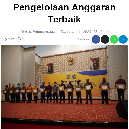
Pengelolaan Anggaran
Terbaik
Oleh
brindonews.com
-
Desember 1, 2020, 12:46 am
517
0
Bagikan: