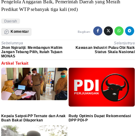
Pengelola Anggaran
Baik, Pemerintah Daerah
y
ang Meraih
Predikat WTP sebanyak
tiga kali (red)
Daerah
Komentar
Bagikan:
Sebelumnya
Selanjutnya
Jhon Ngiraitji: Membangun Haltim
Kawasan Industri Pulau Obi Naik
Jangan Tebang Pilih, Itulah Tujuan
Status Skala Nasional
MONAS
Artikel Terkait
Kepala Satpol-PP Ternate dan Anak
Rudy Optimis Dapat Rekomendasi
Buah Bakal Dilaporkan
DPP PDI-P