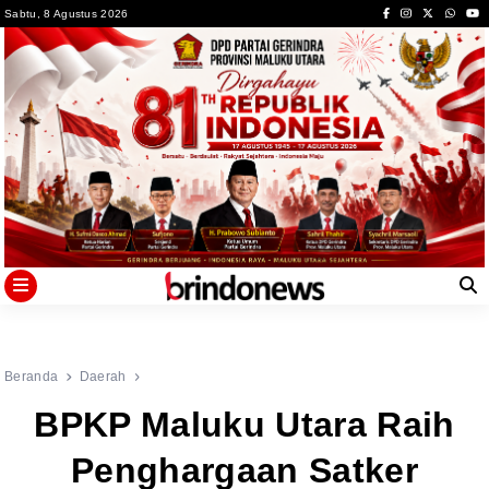
Skip
Sabtu, 8 Agustus 2026
to
content
Beranda
Daerah
BPKP Maluku Utara Raih
Penghargaan Satker