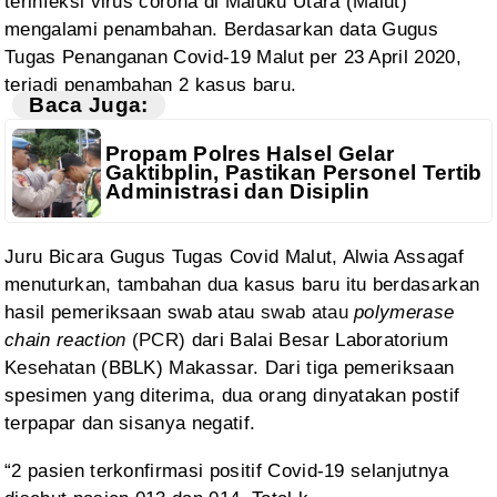
terinfeksi virus corona di Maluku Utara (Malut)
mengalami penambahan. Berdasarkan data Gugus
Tugas Penanganan Covid-19 Malut
per 23 April 2020,
terjadi penambahan 2 kasus baru.
Baca Juga:
Propam Polres Halsel Gelar
Gaktibplin, Pastikan Personel Tertib
Administrasi dan Disiplin
Juru Bicara
Gugus Tugas Covid Malut, Alwia Assagaf
menuturkan, tambahan dua kasus baru itu
berdasarkan
hasil pemeriksaan swab atau
swab atau
polymerase
chain reactio
n
(PCR)
dari Balai Besar Laboratorium
Kesehatan (BBLK) Makassar. Dari tiga
pemeriksaan
spesimen yang diterima, dua orang dinyatakan postif
terpapar dan
sisanya negatif.
“2 pasien
terkonfirmasi positif Covid-19 selanjutnya