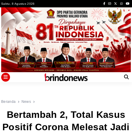
Skip
Sabtu, 8 Agustus 2026
to
content
Beranda
News
Bertambah 2, Total Kasus
Positif Corona Melesat Jadi