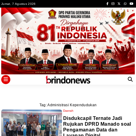
Skip
Jumat, 7 Agustus 2026
to
content
Tag:
Administrasi Kependudukan
Daerah
Disdukcapil Ternate Jadi
Rujukan DPRD Manado soal
Pengamanan Data dan
Layanan Digital