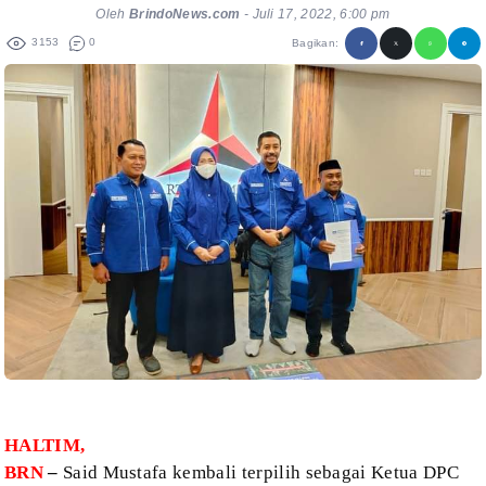
Oleh
BrindoNews.com
-
Juli 17, 2022, 6:00 pm
3153
0
Bagikan:
HALTIM,
BRN
–
Said Mustafa kembali terpilih sebagai Ketua DPC