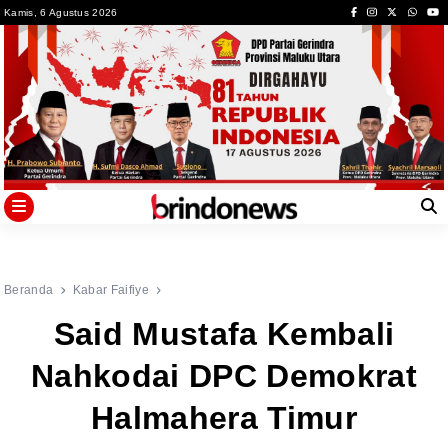
Skip
Kamis, 6 Agustus 2026
to
content
Beranda
Kabar Faifiye
Said Mustafa Kembali
Nahkodai DPC Demokrat
Halmahera Timur