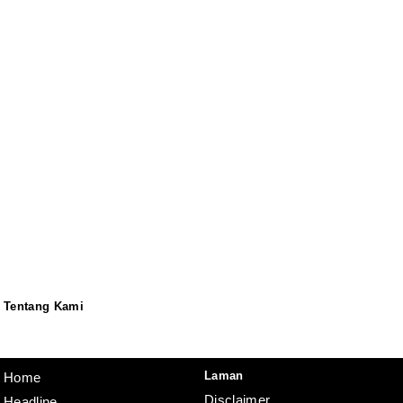
Tentang Kami
Redaksi
Pedoman
Disclaimer
Laman
Home
Disclaimer
Headline