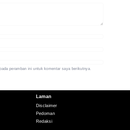
Redaksi
Pedoman
Disclaimer
pada peramban ini untuk komentar saya berikutnya.
Laman
Disclaimer
Pedoman
Redaksi