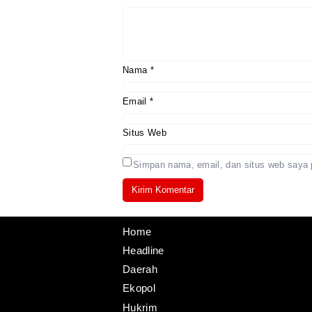
Nama
*
Email
*
Situs Web
Simpan nama, email, dan situs web saya 
Home
Headline
Daerah
Ekopol
Hukrim