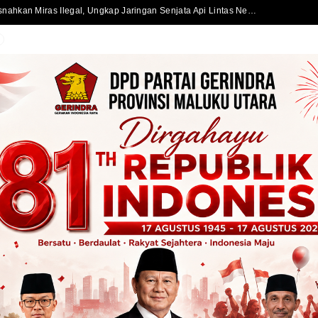
Satlantas Polres Halmahera Selatan Atur Lalu Lintas di SPBU Bacan, Arus Kendaraan Tetap Lancar