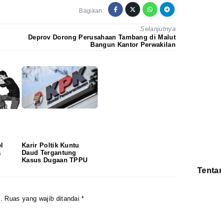
Bagikan:
Selanjutnya
Deprov Dorong Perusahaan Tambang di Malut
Bangun Kantor Perwakilan
l
Karir Poltik Kuntu
a
Daud Tergantung
Kasus Dugaan TPPU
Tenta
Redaksi
Pedoman
Disclaimer
.
Ruas yang wajib ditandai
*