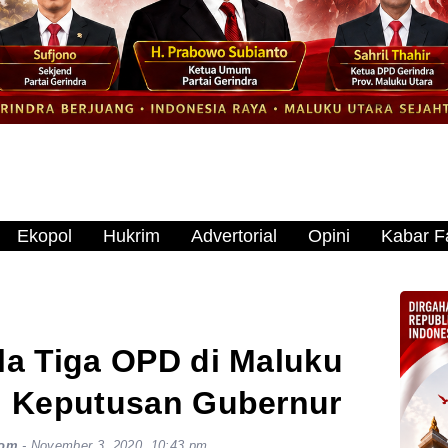
Ekopol
Hukrim
Advertorial
Opini
Kabar Fa
a Tiga OPD di Maluku
 Keputusan Gubernur
com
-
November 3, 2020, 10:43 pm