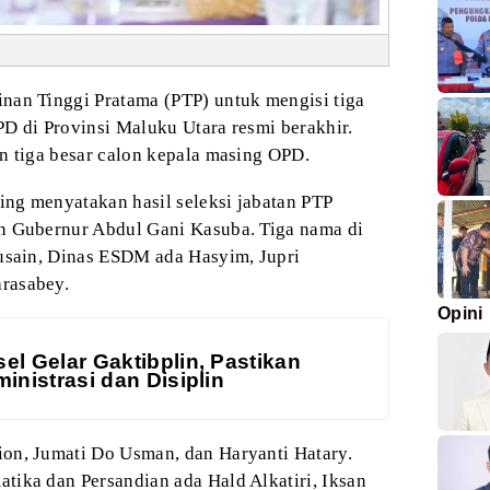
inan Tinggi Pratama
(PTP) untuk mengisi tiga
PD di Provinsi Maluku
Utara resmi berakhir.
n tiga besar calon
kepala masing OPD.
lting menyatakan
hasil seleksi jabatan PTP
an Gubernur Abdul
Gani Kasuba. Tiga nama di
Husain, Dinas ESDM
ada Hasyim, Jupri
rasabey.
Opini
el Gelar Gaktibplin, Pastikan
inistrasi dan Disiplin
on, Jumati
Do Usman, dan Haryanti Hatary.
atika dan
Persandian ada Hald Alkatiri, Iksan