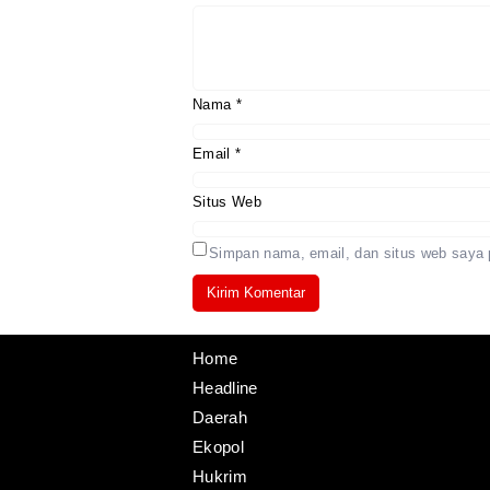
Nama
*
Email
*
Situs Web
Simpan nama, email, dan situs web saya 
Home
Headline
Daerah
Ekopol
Hukrim