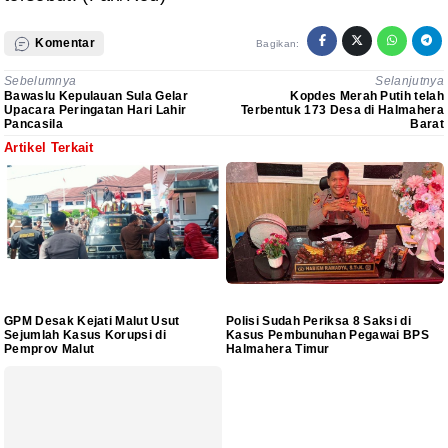
Komentar
Bagikan:
Sebelumnya
Selanjutnya
Bawaslu Kepulauan Sula Gelar
Kopdes Merah Putih telah
Upacara Peringatan Hari Lahir
Terbentuk 173 Desa di Halmahera
Pancasila
Barat
Artikel Terkait
GPM Desak Kejati Malut Usut
Polisi Sudah Periksa 8 Saksi di
Sejumlah Kasus Korupsi di
Kasus Pembunuhan Pegawai BPS
Pemprov Malut
Halmahera Timur