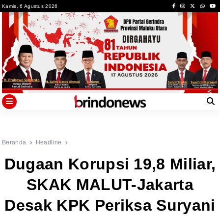
Skip
Kamis, 6 Agustus 2026
to
content
Beranda
Headline
Dugaan Korupsi 19,8 Miliar,
SKAK MALUT-Jakarta
Desak KPK Periksa Suryani