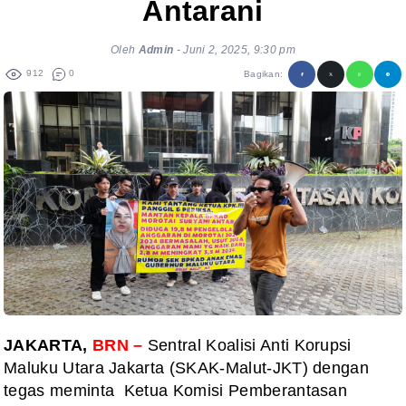
Antarani
Oleh
Admin
-
Juni 2, 2025, 9:30 pm
912
0
Bagikan:
JAKARTA,
BRN –
Sentral Koalisi Anti Korupsi
Maluku Utara Jakarta (SKAK-Malut-JKT) dengan
tegas meminta Ketua Komisi Pemberantasan