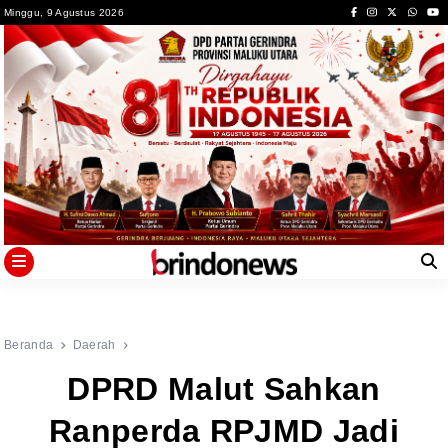
Skip
Minggu, 9 Agustus 2026
to
content
Beranda
Daerah
DPRD Malut Sahkan
Ranperda RPJMD Jadi