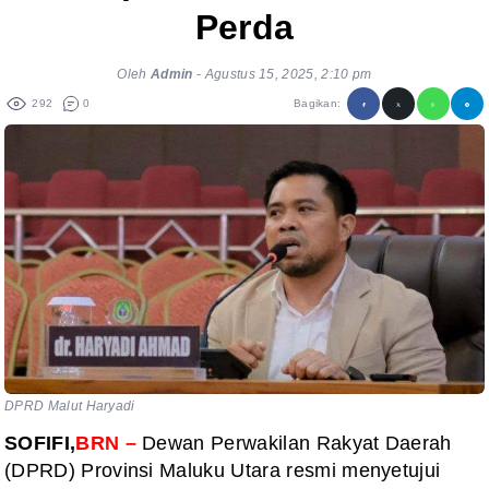
Perda
Oleh
Admin
-
Agustus 15, 2025, 2:10 pm
292
0
Bagikan:
DPRD Malut Haryadi
SOFIFI,
BRN –
Dewan Perwakilan Rakyat Daerah
(DPRD) Provinsi Maluku Utara resmi menyetujui