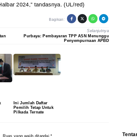
Halbar 2024,” tandasnya. (UL/red)
Bagikan:
Selanjutnya
tan
Purbaya: Pembayaran TPP ASN Menunggu
Penyempurnaan APBD
k
Ini Jumlah Daftar
Pemilih Tetap Untuk
Pilkada Ternate
Tenta
.
Ruas yang wajib ditandai
*