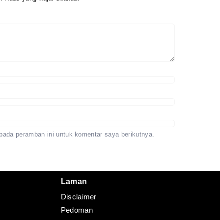
Redaksi
Pedoman
Disclaimer
pada peramban ini untuk komentar saya berikutnya.
Laman
Disclaimer
Pedoman