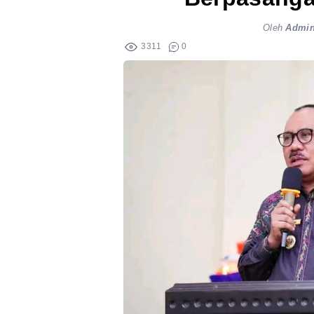
Oleh
Admi
3311
0