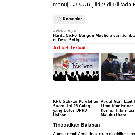
menuju JUJUR jilid 2 di Pilkada 
Komentar
Sebelumnya
Harita Nickel Bangun Mushola dan Jemba
di Desa Soligi
Artikel Terkait
KPU Sahkan Perolehan
Abdul Gani Lanti
Suara, ini 25 Caleg
Lima Komisoner
yang Lolos DPRD
Komisi Informasi
Halbar
Maluku Utara
Tinggalkan Balasan
Alamat email Anda tidak akan dipublikasikan