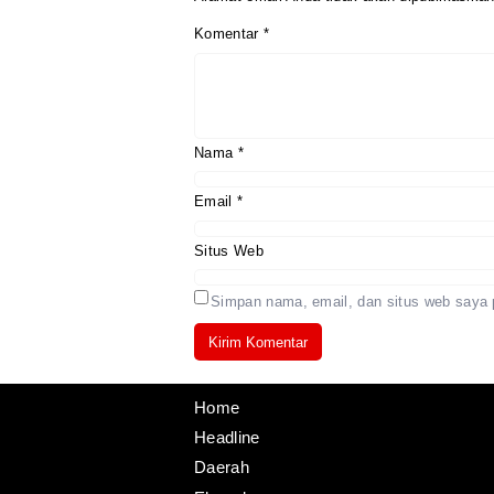
Komentar
*
Nama
*
Email
*
Situs Web
Simpan nama, email, dan situs web saya 
Home
Headline
Daerah