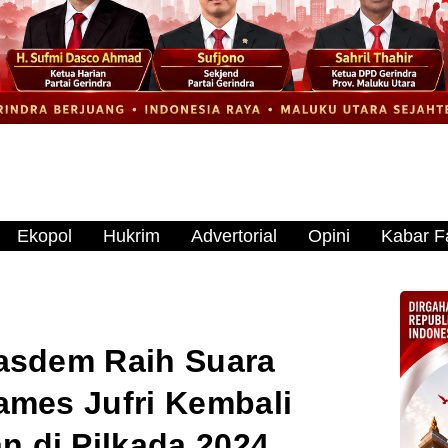
Ekopol
Hukrim
Advertorial
Opini
Kabar Fa
asdem Raih Suara
ames Jufri Kembali
 di Pilkada 2024