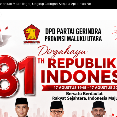
Satlantas Polres Halmahera Selatan Atur Lalu Lintas di SPBU Bacan, Arus Kendaraan Tetap Lancar