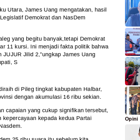
ku Utara, James Uang mengatakan, hasil
 Legislatif Demokrat dan NasDem
aleg yang begitu banyak,tetapi Demokrat
11 kursi. Ini menjadi fakta politik bahwa
n JUJUR Jilid 2,”ungkap James Uang
pati, S
iraih di Pileg tingkat kabupaten Halbar,
vinsi dengan akumulasi 16 ribu sekian.
n capaian yang cukup signifikan tersebut,
h kepercayaan kepada kedua Partai
Opini
 Nasdem.
em 25 ribu suara itu sebelum kita