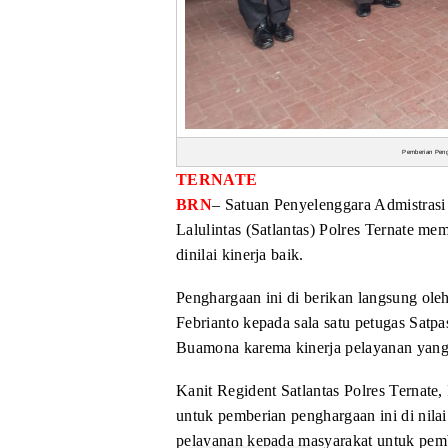
Pemberian Peng
TERNATE
BRN
– Satuan Penyelenggara Admistrasi
Lalulintas (Satlantas) Polres Ternate m
dinilai kinerja baik.
Penghargaan ini di berikan
langsung oleh
Febrianto kepada
sala satu petugas Satpa
Buamona
karema kinerja pelayanan yang
Kanit Regident Satlantas
Polres Ternate,
untuk pemberian
penghargaan ini di nila
pelayanan
kepada masyarakat untuk pem