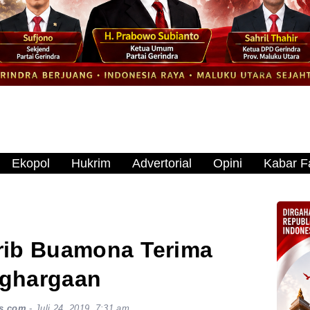
Ekopol
Hukrim
Advertorial
Opini
Kabar Fa
rib Buamona Terima
ghargaan
s.com
-
Juli 24, 2019, 7:31 am