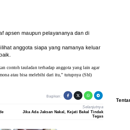
paraf apsen maupun pelayananya dan di
 dilihat anggota siapa yang namanya keluar
baik.
n contoh tauladan terhadap anggota yang lain agar
na atau bisa melebihi dari itu,”
tutupnya (Shl)
Bagikan:
Tenta
Selanjutnya
Redaksi
Pedoman
de
Jika Ada Jaksan Nakal, Kejati Bakal Tindak
Disclaimer
Tegas