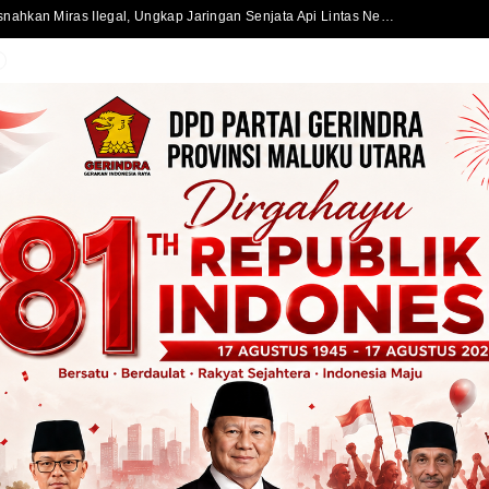
Satlantas Polres Halmahera Selatan Atur Lalu Lintas di SPBU Bacan, Arus Kendaraan Tetap Lancar