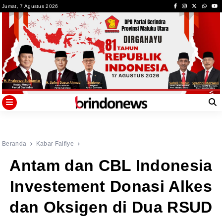
Skip
Jumat, 7 Agustus 2026
to
content
Beranda
Kabar Faifiye
Antam dan CBL Indonesia
Investement Donasi Alkes
dan Oksigen di Dua RSUD