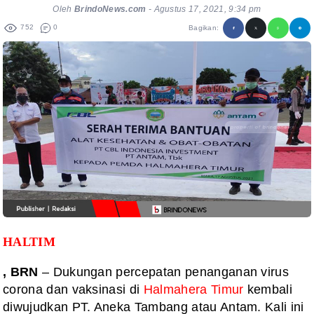
Oleh
BrindoNews.com
-
Agustus 17, 2021, 9:34 pm
752
0
Bagikan:
HALTIM
, BRN
– Dukungan percepatan penanganan virus
corona dan vaksinasi di
Halmahera Timur
kembali
diwujudkan PT. Aneka Tambang atau Antam. Kali ini