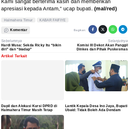
Kami sangat berterima kasih dan memberikan
apresiasi kepada Antam,” ucap bupati.
(mal/red)
Halmahera Timur
KABAR FAIFIYE
Komentar
Bagikan:
Sebelumnya
Selanjutnya
Hardi Musa: Sekda Ricky Itu “bikin
Komisi III Dekot Akan Panggil
diri” dan “biadap”
Dinkes dan Pihak Puskesmas
Artikel Terkait
Dapil dan Alokasi Kursi DPRD di
Lantik Kepala Desa Ino Jaya, Bupati
Halmahera Timur Masih Tetap
Ubaid: Tidak Boleh Ada Dendam