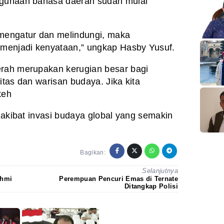
ggunaan bahasa daerah sudah mulai
 mengatur dan melindungi, maka
menjadi kenyataan,” ungkap Hasby Yusuf.
erah merupakan kerugian besar bagi
itas dan warisan budaya. Jika kita
keh
a akibat invasi budaya global yang semakin
Bagikan:
Selanjutnya
ahmi
Perempuan Pencuri Emas di Ternate
Ditangkap Polisi