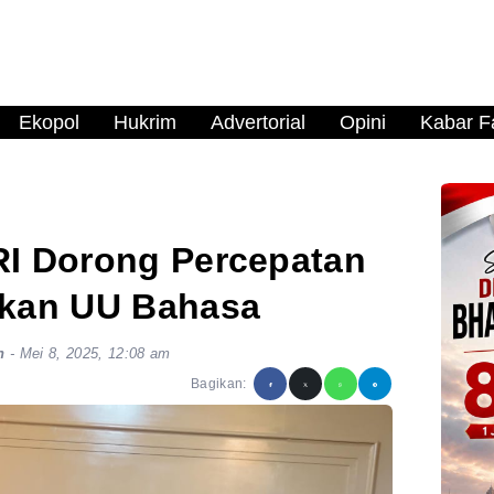
Ekopol
Hukrim
Advertorial
Opini
Kabar Fa
 RI Dorong Percepatan
kan UU Bahasa
n
-
Mei 8, 2025, 12:08 am
Bagikan: