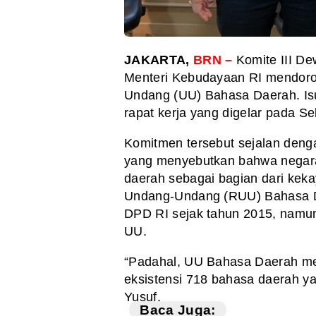
JAKARTA,
BRN –
Komite III D
Menteri Kebudayaan RI mendor
Undang (UU) Bahasa Daerah. Isu
rapat kerja yang digelar pada Se
Komitmen tersebut sejalan den
yang menyebutkan bahwa negar
daerah sebagai bagian dari kek
Undang-Undang (RUU) Bahasa Da
DPD RI sejak tahun 2015, namun
UU.
“Padahal, UU Bahasa Daerah me
eksistensi 718 bahasa daerah y
Yusuf.
Baca Juga: