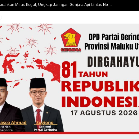
Polda Maluku Utara Musnahkan Miras Ilegal, Ungkap Jaringan Senjata Api Lintas Negara