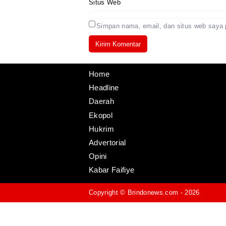
Situs Web
Simpan nama, email, dan situs web saya 
Home
Headline
Daerah
Ekopol
Hukrim
Advertorial
Opini
Kabar Faifiye
Copyright ©
Brindonews.com
- 2026