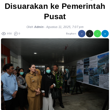
Disuarakan ke Pemerintah
Pusat
Oleh
Admin
-
Agustus 11, 2025, 7:07 pm
950
0
Bagikan: