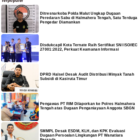
Terpopuler
Ditresnarkoba Polda Malut Ungkap Dugaan
Peredaran Sabu di Halmahera Tengah, Satu Terduga
Pengedar Diamankan
Disdukcapil Kota Ternate Raih Sertifikat SNI ISO/IEC
27001:2022, Perkuat Keamanan Informasi
DPRD Halsel Desak Audit Distribusi Minyak Tanah
Subsidi di Kasiruta Timur
Pengawas PT RIM Dilaporkan ke Polres Halmahera
Tengah atas Dugaan Penganiayaan Anggota SBGN
SMMPL Desak ESDM, KLH, dan KPK Evaluasi
Dugaan Persoalan Lingkungan PT Wanatiara
Persada