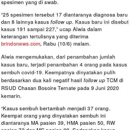
spesimen yang di swab.
“25
spesimen tersebut 17 diantaranya diagnosa baru
dan 8 lainnya kasus
follow up
.
Kasus baru ini
disebut
kasus 191 sampai 227,” ucap
Alwia dalam
keterangan tertulisnya
yang diterima
brindonews.com
, Rabu (10/6) malam.
Alwia mengemukakan,
dari penambahan jumlah
kasus baru, terjadi penambahan 4 orang pada kasus
sembuh
covid-19. Keempatnya dinyatakan pulih
berdasarkan dua kali negatif hasil
follow up
TCM di
RSUD Chasan Bosoire
Ternate pada 9 Juni 2020
kemarin.
“Kasus
sembuh bertambah menjadi 37 orang.
Keempat orang yang dinyatakan sembuh ini
diantaranya MA pasien 39, HMA pasien 50, RW
pasien 73 dan MS pasien 99. Sedangkan
kasus