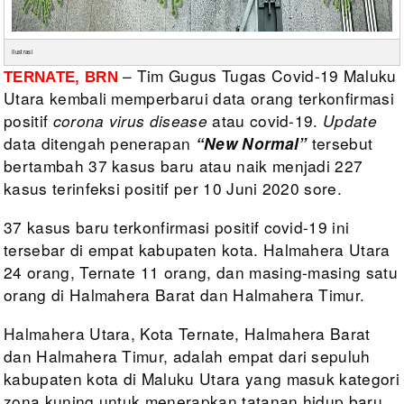
Ilustrasi
– Tim
Gugus Tugas Covid-19 Maluku
TERNATE, BRN
Utara kembali memperbarui data
orang terkonfirmasi
positif
corona virus disease
atau covid-19.
Update
data ditengah penerapan
tersebut
“New Normal”
bertambah 37
kasus baru atau naik menjadi 227
kasus terinfeksi positif per 10 Juni 2020
sore.
37 kasus
baru terkonfirmasi positif covid-19 ini
tersebar di empat kabupaten kota. Halmahera
Utara
24 orang, Ternate 11 orang, dan masing-masing satu
orang di Halmahera
Barat dan Halmahera Timur.
Halmahera
Utara, Kota Ternate, Halmahera Barat
dan Halmahera Timur, adalah
empat dari sepuluh
kabupaten kota di Maluku Utara yang
masuk kategori
zona kuning untuk menerapkan tatanan hidup baru