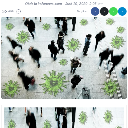
Oleh
brindonews.com
-
Juni 10, 2020, 9:03 pm
466
0
Bagikan: