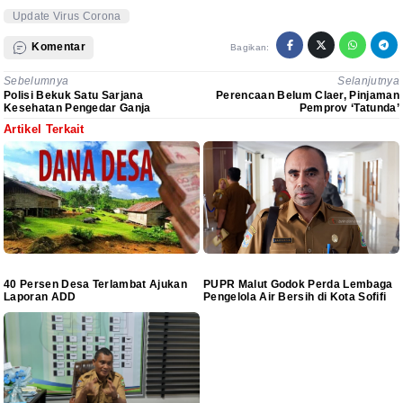
Update Virus Corona
Komentar
Bagikan:
Sebelumnya
Selanjutnya
Polisi Bekuk Satu Sarjana
Perencaan Belum Claer, Pinjaman
Kesehatan Pengedar Ganja
Pemprov ‘Tatunda’
Artikel Terkait
40 Persen Desa Terlambat Ajukan
PUPR Malut Godok Perda Lembaga
Laporan ADD
Pengelola Air Bersih di Kota Sofifi