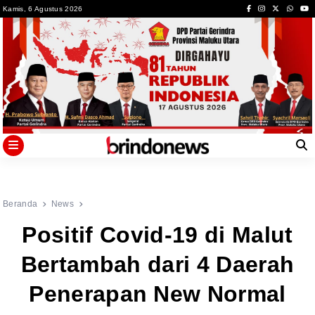
Skip
Kamis, 6 Agustus 2026
to
content
Beranda
News
Positif Covid-19 di Malut
Bertambah dari 4 Daerah
Penerapan New Normal