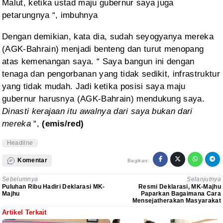
Malut, ketika
ustad maju gubernur saya juga
petarungnya “, imbuhnya
Dengan demikian, kata dia, sudah seyogyanya mereka
(AGK-Bahrain) menjadi
benteng dan turut menopang
atas kemenangan saya. “ Saya bangun ini dengan
tenaga dan pengorbanan yang tidak sedikit, infrastruktur
yang tidak mudah. Jadi
ketika posisi saya maju
gubernur harusnya (AGK-Bahrain) mendukung saya.
Dinasti kerajaan itu awalnya dari saya bukan dari
mereka
“,
(emis/red)
Headilne
Komentar
Bagikan:
Sebelumnya
Selanjutnya
Puluhan Ribu Hadiri Deklarasi MK-
Resmi Deklarasi, MK-Majhu
Majhu
Paparkan Bagaimana Cara
Mensejatherakan Masyarakat
Artikel Terkait