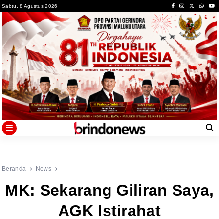
Skip
Sabtu, 8 Agustus 2026
to
content
Beranda
News
MK: Sekarang Giliran Saya,
AGK Istirahat