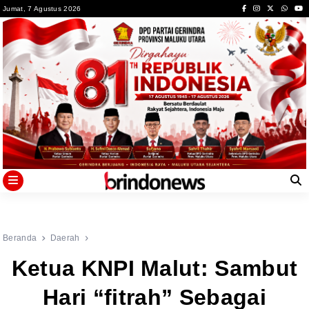
Skip
Jumat, 7 Agustus 2026
to
content
Beranda
Daerah
Ketua KNPI Malut: Sambut
Hari “fitrah” Sebagai