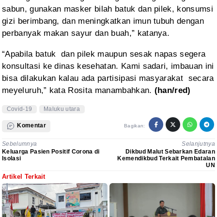
sabun, gunakan masker bilah batuk dan pilek, konsumsi
gizi berimbang, dan meningkatkan imun tubuh dengan
perbanyak makan sayur dan
buah,” katanya.
“Apabila
batuk
dan pilek maupun sesak napas
segera
konsultasi ke dinas kesehatan. Kami sadari, imbauan ini
bisa dilakukan kalau
ada partisipasi masyarakat
secara
meyeluruh,” kata Rosita manambahkan.
(han/red)
Covid-19
Maluku utara
Komentar
Bagikan:
Sebelumnya
Selanjutnya
Keluarga Pasien Positif Corona di
Dikbud Malut Sebarkan Edaran
Isolasi
Kemendikbud Terkait Pembatalan
UN
Artikel Terkait