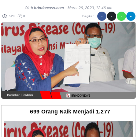
Oleh
brindonews.com
-
Maret 26, 2020, 12:46 am
520
0
Bagikan:
699 Orang
Naik Menjadi 1.277