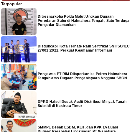
Terpopuler
Ditresnarkoba Polda Malut Ungkap Dugaan
Peredaran Sabu di Halmahera Tengah, Satu Terduga
Pengedar Diamankan
Disdukcapil Kota Ternate Raih Sertifikat SNI ISO/IEC
27001:2022, Perkuat Keamanan Informasi
Pengawas PT RIM Dilaporkan ke Polres Halmahera
Tengah atas Dugaan Penganiayaan Anggota SBGN
DPRD Halsel Desak Audit Distribusi Minyak Tanah
Subsidi di Kasiruta Timur
SMMPL Desak ESDM, KLH, dan KPK Evaluasi
Dugaan Persoalan Lingkungan PT Wanatiara